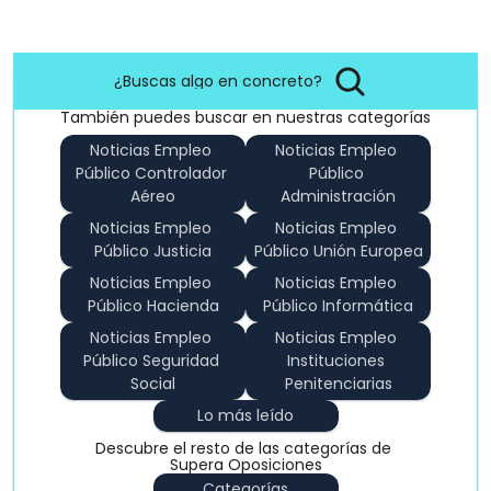
¿Buscas algo en concreto?
También puedes buscar en nuestras categorías
Noticias Empleo 
Noticias Empleo 
Público Controlador 
Público 
Aéreo
Administración
Noticias Empleo 
Noticias Empleo 
Público Justicia
Público Unión Europea
Noticias Empleo 
Noticias Empleo 
Público Hacienda
Público Informática
Noticias Empleo 
Noticias Empleo 
Público Seguridad 
Instituciones 
Social
Penitenciarias
Lo más leído
Descubre el resto de las categorías de 
Supera Oposiciones
Categorías