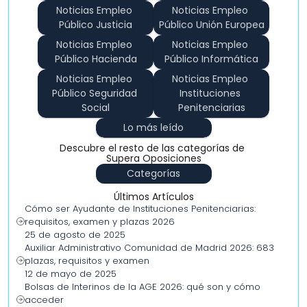
Noticias Empleo 
Noticias Empleo 
Público Justicia
Público Unión Europea
Noticias Empleo 
Noticias Empleo 
Público Hacienda
Público Informática
Noticias Empleo 
Noticias Empleo 
Público Seguridad 
Instituciones 
Social
Penitenciarias
Lo más leído
Descubre el resto de las categorías de 
Supera Oposiciones
Categorías
Últimos Artículos
Cómo ser Ayudante de Instituciones Penitenciarias: 
requisitos, examen y plazas 2026
25 de agosto de 2025
Auxiliar Administrativo Comunidad de Madrid 2026: 683 
plazas, requisitos y examen
12 de mayo de 2025
Bolsas de Interinos de la AGE 2026: qué son y cómo 
acceder