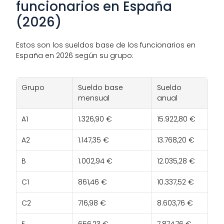
funcionarios en España 
(2026)
Estos son los sueldos base de los funcionarios en 
España en 2026 según su grupo:
Grupo
Sueldo base 
Sueldo 
mensual
anual
A1
1.326,90 €
15.922,80 €
A2
1.147,35 €
13.768,20 €
B
1.002,94 €
12.035,28 €
C1
861,46 €
10.337,52 €
C2
716,98 €
8.603,76 €
E
656,23 €
7.874,76 €