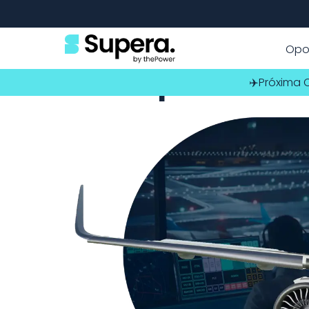
Home
Oposiciones Controlador Aéreo
Opo
Oposicion
✈️Próxima 