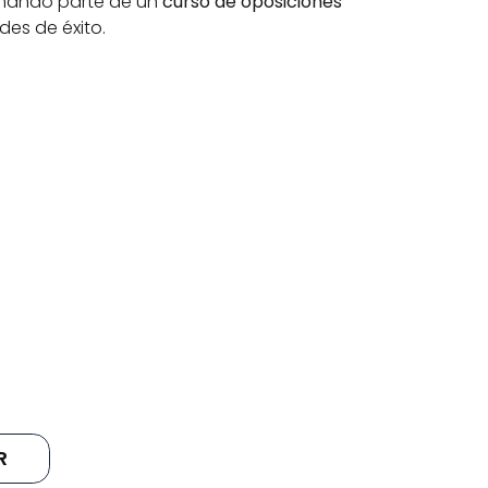
rmando parte de un 
curso de oposiciones 
des de éxito.
IVÁN 
JOAQUÍN 
VELICIAS
GONZÁLE
Policía Nacional e Ingeniero 
Aprobado Nº84 convocatori
Industrial. Nº2 de de España en 
ENAIRE 2024 y Ex- Alumno de
psicotécnicos de su Promoción.
Supera Oposiciones.
R