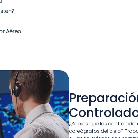
a
isten?
or Aéreo
Preparació
Controlado
¿Sabías que los controlador
coreógrafos del cielo? Trabaj