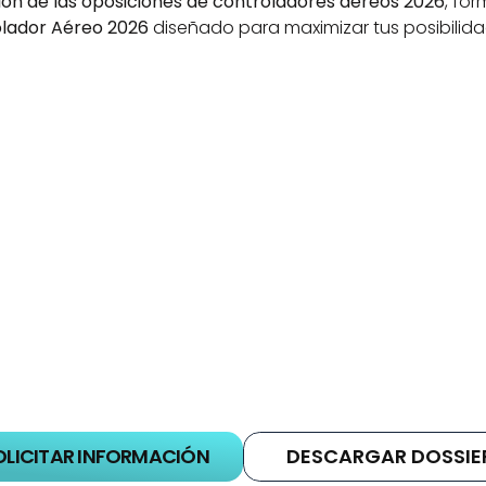
ón de las oposiciones de controladores aéreos 2026
, fo
lador Aéreo 2026
 diseñado para maximizar tus posibilida
SABEL 
ISABEL 
ÓMEZ
NEGRO
Profesora Titular en el Dpto. de 
81 convocatoria ENAIRE 
Estudios Ingleses de la Universidad 
x- Alumna de Supera 
Complutense y Doctora en Filología 
Oposiciones.
Inglesa.
OLICITAR INFORMACIÓN
DESCARGAR DOSSIE