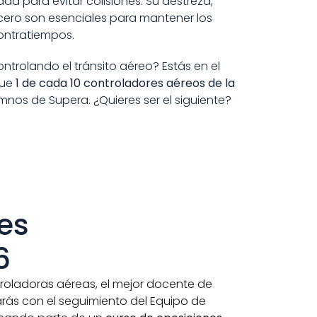
d para evitar colisiones. Su destreza, 
cero son esenciales para mantener los 
contratiempos.
controlando el tránsito aéreo? Estás en el 
ue 
1 de cada 10 controladores aéreos de la 
mnos de Supera. ¿Quieres ser el siguiente?
6
roladoras aéreas, el mejor docente de 
rás con el seguimiento del Equipo de 