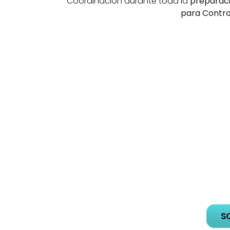
Coordinación durante toda la 
preparaci
para Contro
I
DAVID M.
G
Aprobado Nº
Docente de temario. Controlador de 
2024 y E
Tráfico de ENAIRE en activo. 
S