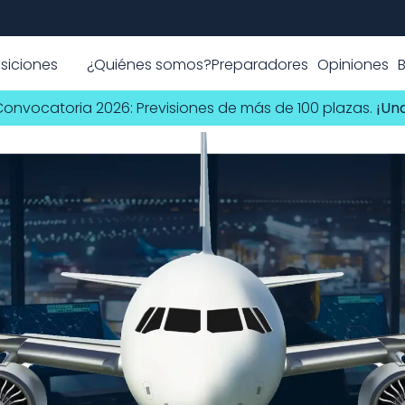
siciones
¿Quiénes somos?
Preparadores
Opiniones
es Controlador 
Convocatoria 2026: Previsiones de más de 100 plazas. 
¡Una