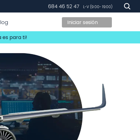
684 46 52 47
   L-V (9:00- 19:00)
Blog
Iniciar sesión
Aéreo 2026
 es para ti!