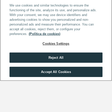
We use cookies and similar technologies to ensure the
functioning of the site, analyze its use, and personalize ads.
With your consent, we may use device identifiers and
advertising cookies to show you personalized and non-
personalized ads and measure their performance. You can
accept all cookies, reject them, or configure your
preferences.
(Política de cookies)
Cookies Settings
Reject All
Obtén toda la información que necesitas sobre SUPERA 
Obtén toda la información que necesitas sobre la Oposición de 
Oposiciones
Administrador de la Unión Europea
Accept All Cookies
SOLICITAR INFORMACIÓN
SOLICITAR INFORMACIÓN
Testimonios reales de 
alumnos que consiguieron su 