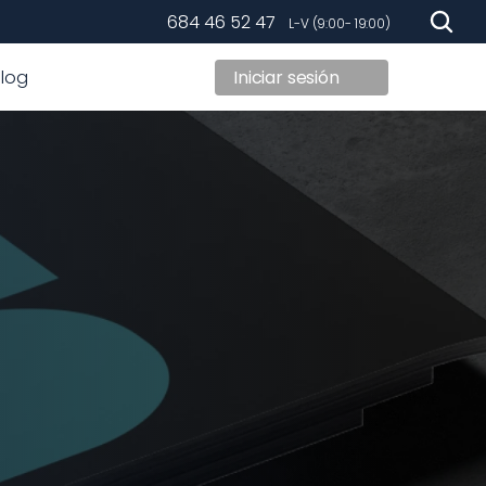
684 46 52 47
   L-V (9:00- 19:00)
Blog
Iniciar sesión