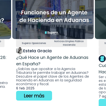
 
Noticias Empleo Público 
Supera Oposiciones
S
Hacienda
Estela Gracia 
6: 
¿Qué Hace un Agente de Aduanas 
en España? 
Cuá
¿Sabías que opositar a la Agencia 
Hac
Tributaria te permite trabajar en Aduanas? 
Descubre el papel clave de los Agentes de 
Ser 
Hacienda en Aduanas en la seguridad 
es e
xtra 
económica y fiscal.
esta
ia. 
6 feb 2025
de l
opos
Leer más
7 a