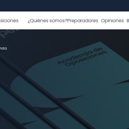
siciones
¿Quiénes somos?
Preparadores
Opiniones
enda
leo Público 
 Agentes y Técnicos de Hacienda, con información 
en y plazas disponibles. Conoce cambios en los temarios y 
ón con éxito.