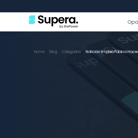
Opo
Home
Blog
Categorías
Noticias Empleo Público Haci
Noticias Emp
Hacienda
Consulta las ofertas de empleo público para
actualizada sobre requisitos, fechas de exam
procesos selectivos para preparar tu oposici