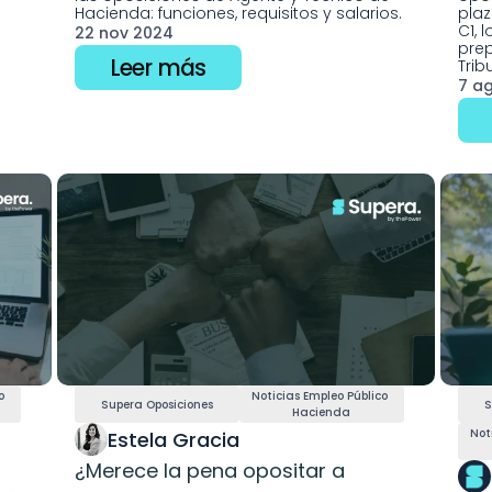
Hacienda: funciones, requisitos y salarios. 
plaz
C1, 
22 nov 2024
prep
Leer más
Trib
7 a
 
Noticias Empleo Público 
Supera Oposiciones
S
Hacienda
Not
Estela Gracia 
¿Merece la pena opositar a 