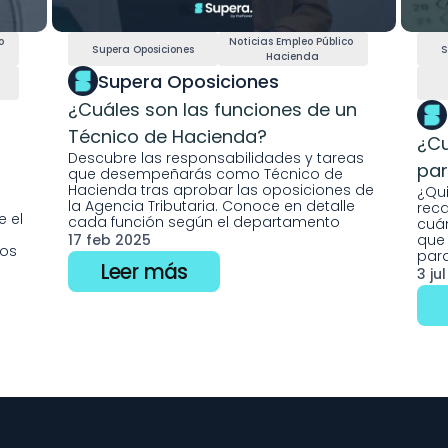
 
Noticias Empleo Público 
Supera Oposiciones
S
Hacienda
Supera Oposiciones
¿Cuáles son las funciones de un 
Técnico de Hacienda?
¿Cu
Descubre las responsabilidades y tareas 
par
que desempeñarás como Técnico de 
Hacienda tras aprobar las oposiciones de 
¿Qui
la Agencia Tributaria. Conoce en detalle 
reca
 el 
cada función según el departamento
cuán
17 feb 2025
que 
s  
para
Leer más
3 ju