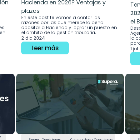
ión 
Hacienda en 2026? Ventajas y 
Tem
plazas
202
En este post te vamos a contar las 
el 
razones por las que merece la pena 
s 
opositar a Hacienda y lograr un puesto en 
Desc
en 
el ámbito de la gestión tributaria. 
Agen
2 dic 2024
lo c
para
Leer más
1 ju
 
Supera Oposiciones
Convocatoria Oposiciones
S