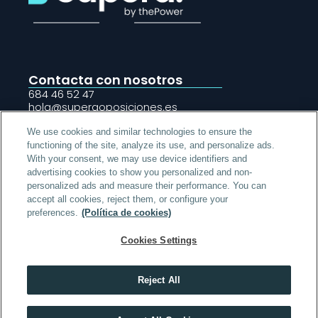
Contacta con nosotros
684 46 52 47
hola@superaoposiciones.es 
Madrid · C/Arturo Soria 245
Sevilla · Av/ Diego Martínez Barrio 4
We use cookies and similar technologies to ensure the
functioning of the site, analyze its use, and personalize ads.
With your consent, we may use device identifiers and
advertising cookies to show you personalized and non-
Iniciar sesión
personalized ads and measure their performance. You can
accept all cookies, reject them, or configure your
Acerca de Supera
preferences.
(Política de cookies)
Oposiciones
Cookies Settings
Legal
© 2026 Supera · All rights reserved
Reject All
Obtén toda la información que necesitas sobre SUPERA 
Oposiciones