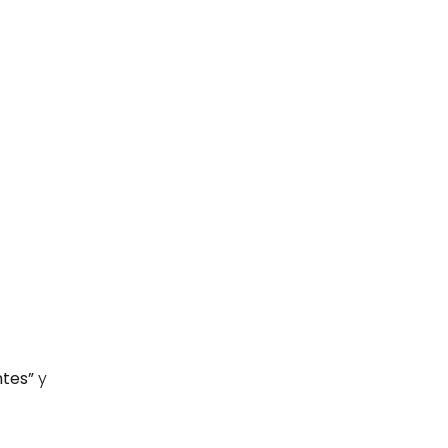
tes”
 y 