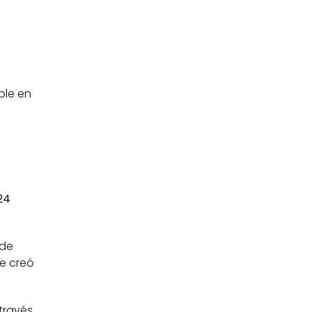
le en 
4 
de 
e creó 
través 