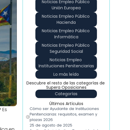
Noticias Empleo Público 
Unión Europea
Noticias Empleo Público 
Hacienda
Noticias Empleo Público 
Informática
Noticias Empleo Público 
Seguridad Social
Noticias Empleo 
Instituciones Penitenciarias
Lo más leído
Descubre el resto de las categorías de 
Supera Oposiciones
Categorías
Últimos Artículos
Cómo ser Ayudante de Instituciones 
 Es 
Penitenciarias: requisitos, examen y 
plazas 2026
25 de agosto de 2025
ica en 