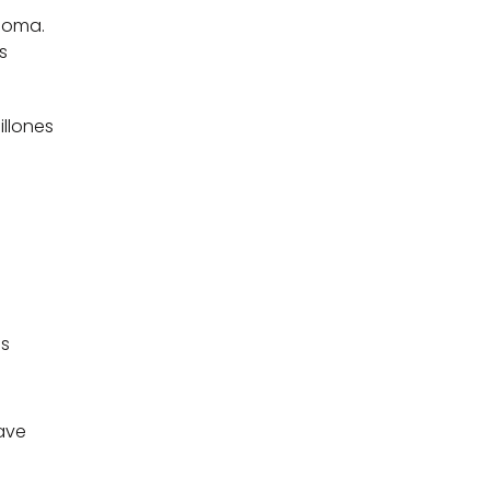
oma. 
 
llones 
s 
ave 