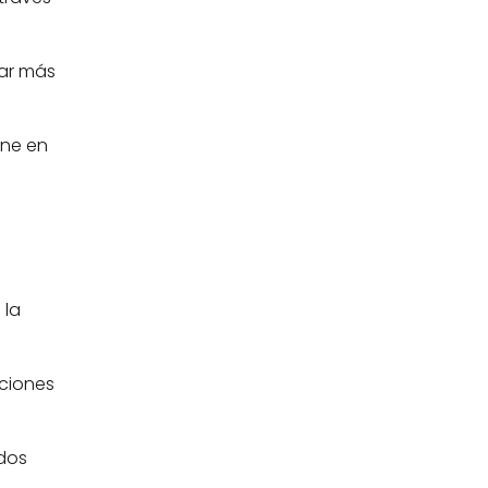
ar más 
ne en 
la 
ciones 
dos 