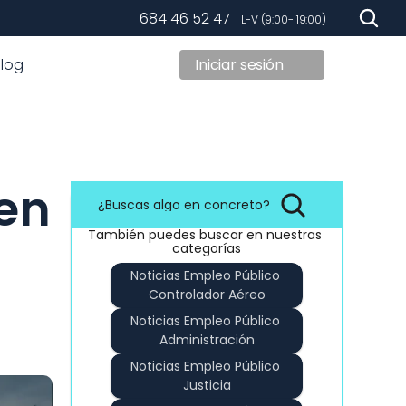
684 46 52 47
   L-V (9:00- 19:00)
Blog
Iniciar sesión
en 
¿Buscas algo en concreto?
También puedes buscar en nuestras 
categorías
Noticias Empleo Público 
Controlador Aéreo
Noticias Empleo Público 
Administración
Noticias Empleo Público 
Justicia