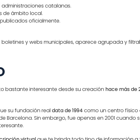
 administraciones catalanas.
 de ámbito local.
 publicados oficialmente.
boletines y webs municipales, aparece agrupada y filtrab
O 
nto bastante interesante desde su creación 
hace más de 2
ue su fundación real 
data de 1994 
como un centro físico 
ia de Barcelona. Sin embargo, fue apenas en 2001 cuando s
eresante. 
cripción virtual
 que te brinda todo tipo de información a 