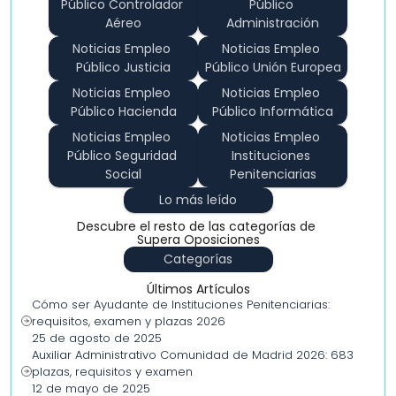
Público Controlador 
Público 
Aéreo
Administración
Noticias Empleo 
Noticias Empleo 
Público Justicia
Público Unión Europea
Noticias Empleo 
Noticias Empleo 
Público Hacienda
Público Informática
Noticias Empleo 
Noticias Empleo 
Público Seguridad 
Instituciones 
Social
Penitenciarias
Lo más leído
Descubre el resto de las categorías de 
Supera Oposiciones
Categorías
Últimos Artículos
Cómo ser Ayudante de Instituciones Penitenciarias: 
requisitos, examen y plazas 2026
25 de agosto de 2025
Auxiliar Administrativo Comunidad de Madrid 2026: 683 
plazas, requisitos y examen
12 de mayo de 2025