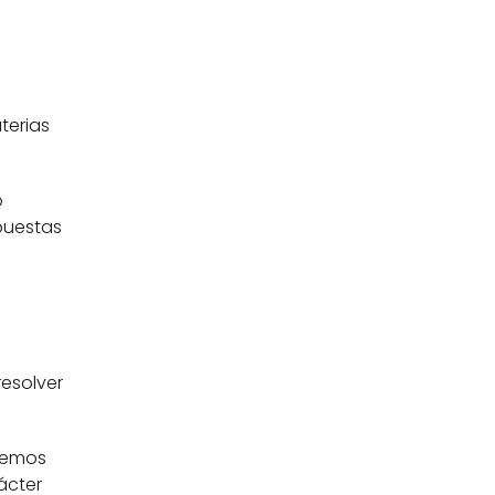
terias 
 
puestas 
esolver 
remos 
cter 