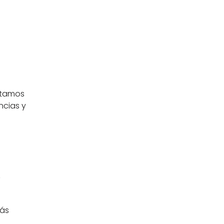
stamos 
cias y 
 
ás 