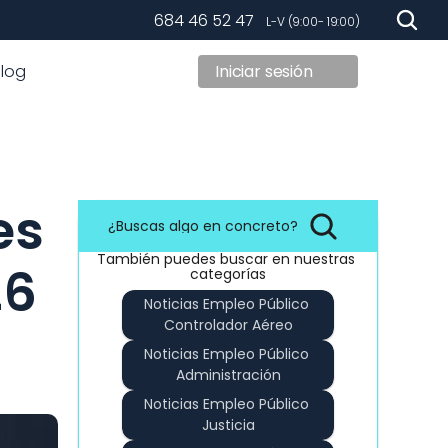
684 46 52 47
   L-V (9:00- 19:00)
Blog
Iniciar sesión
s 
¿Buscas algo en concreto?
También puedes buscar en nuestras 
26
categorías
Noticias Empleo Público 
Controlador Aéreo
Noticias Empleo Público 
Administración
Noticias Empleo Público 
Justicia