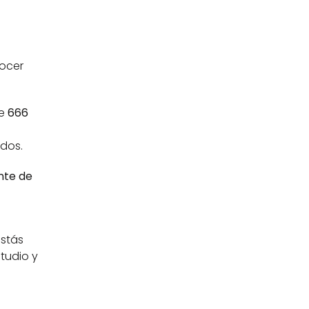
ocer 
e 
666 
idos.
te de 
stás 
udio y 