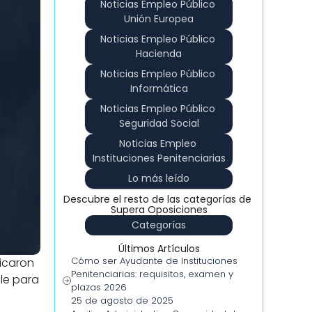
Noticias Empleo Público 
Unión Europea
Noticias Empleo Público 
Hacienda
Noticias Empleo Público 
Informática
Noticias Empleo Público 
Seguridad Social
Noticias Empleo 
Instituciones Penitenciarias
Lo más leído
Descubre el resto de las categorías de 
Supera Oposiciones
Categorías
Últimos Artículos
Cómo ser Ayudante de Instituciones 
icaron 
Penitenciarias: requisitos, examen y 
e para 
plazas 2026
25 de agosto de 2025