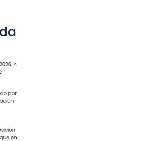
da 
 2026
. A 
á 
do por 
ación 
sición
que en 