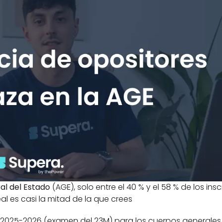
al del Estado 
(AGE), solo entre el 40 % y el 58 % de los inscr
al es casi la mitad de la que crees
a 2025-2026 (examen del 23M) para los cuerpos generales 