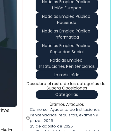
Noticias Empleo Público 
Unión Europea
Noticias Empleo Público 
Hacienda
Noticias Empleo Público 
Informática
Noticias Empleo Público 
Seguridad Social
Noticias Empleo 
Instituciones Penitenciarias
Lo más leído
Descubre el resto de las categorías de 
Supera Oposiciones
Categorías
Últimos Artículos
Cómo ser Ayudante de Instituciones 
itos 
Penitenciarias: requisitos, examen y 
plazas 2026
25 de agosto de 2025
de la 