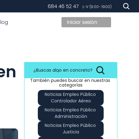
684 46 52 47
   L-V (9:00- 19:00)
Blog
Iniciar sesión
en 
¿Buscas algo en concreto?
También puedes buscar en nuestras 
categorías
Noticias Empleo Público 
Controlador Aéreo
Noticias Empleo Público 
Administración
Noticias Empleo Público 
Justicia