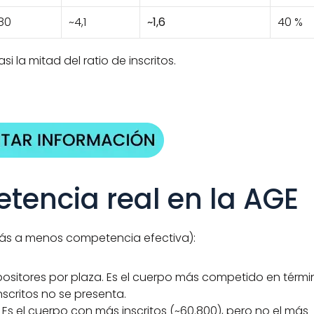
80
~4,1
~1,6
40 %
si la mitad del ratio de inscritos.
tencia real en la AGE
ás a menos competencia efectiva):
positores por plaza. Es el cuerpo más competido en térmi
nscritos no se presenta.
. Es el cuerpo con más inscritos (~60.800), pero no el más 