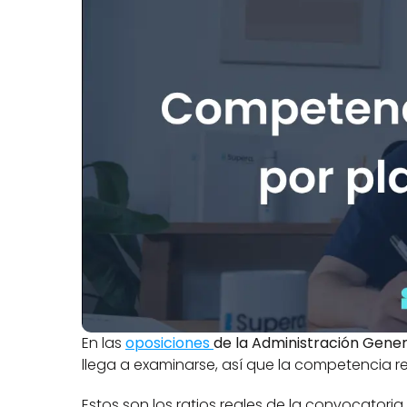
En las 
oposiciones 
de la Administración Gener
llega a examinarse, así que la competencia re
Estos son los ratios reales de la convocatori