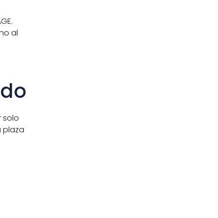
AGE.
o al 
ido
 solo 
 plaza 