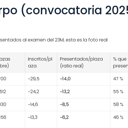
erpo (convocatoria 202
sentados al examen del 23M, esta es la foto real:
lazas 
Inscritos/pl
Presentados/plaza 
% que 
ibre)
aza
(ratio real)
prese
.700
~29,5
~14,0
47 %
512
~24,2
~13,2
55 %
.030
~14,6
~8,5
58 %
.356
~13,3
~6,2
46 %