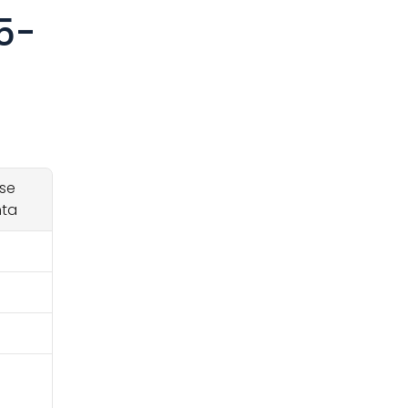
5-
se 
nta