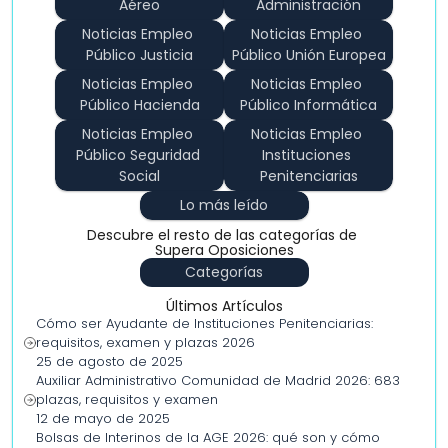
Aéreo
Administración
Noticias Empleo 
Noticias Empleo 
Público Justicia
Público Unión Europea
Noticias Empleo 
Noticias Empleo 
Público Hacienda
Público Informática
Noticias Empleo 
Noticias Empleo 
Público Seguridad 
Instituciones 
Social
Penitenciarias
Lo más leído
Descubre el resto de las categorías de 
Supera Oposiciones
Categorías
Últimos Artículos
Cómo ser Ayudante de Instituciones Penitenciarias: 
requisitos, examen y plazas 2026
25 de agosto de 2025
Auxiliar Administrativo Comunidad de Madrid 2026: 683 
plazas, requisitos y examen
12 de mayo de 2025
Bolsas de Interinos de la AGE 2026: qué son y cómo 