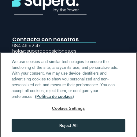
Contacta con nosotros
684 46 52 47
hola@superaoposiciones.es 
Madrid · C/Arturo Soria 245
Sevilla · Av/ Diego Martínez Barrio 4
We use cookies and similar technologies to ensure the
functioning of the site, analyze its use, and personalize ads.
With your consent, we may use device identifiers and
advertising cookies to show you personalized and non-
Iniciar sesión
personalized ads and measure their performance. You can
accept all cookies, reject them, or configure your
Acerca de Supera
preferences.
(Política de cookies)
Oposiciones
Cookies Settings
Legal
© 2026 Supera · All rights reserved
Reject All
Obtén toda la información que necesitas sobre SUPERA 