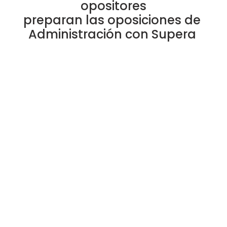
opositores
preparan las oposiciones de 
Administración con Supera 
Guillermo Vajda
Maravill
He acertado de lleno con la 
Gracias a u
Academia
organizaci
Nunca habia pensado opositar... 
motivación
pero acerté de lleno con la 
Sinceramente
academia. El temario está muy 
iniciar el estu
bien, la plataforma es bastante 
pero la mayor
intuitiva.Las clases de Damian y 
explican muy 
Águeda son la mejor guía para 
no se me sue
entender todo...
clases....
Leer más
20/6/26
Leer más