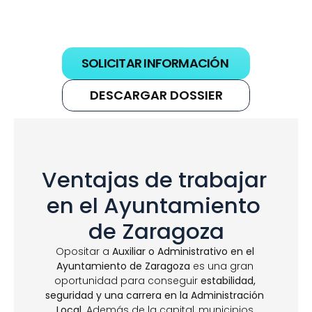
del Estado (Subgrupo
Cuenta con más de 10 años de 
Consistorial (A1). Fun
experiencia preparando a 
Administración de J
opositores.
excedenc
SOLICITAR INFORMACIÓN
DESCARGAR DOSSIER
Ventajas de trabajar 
en el Ayuntamiento 
de Zaragoza
Opositar a 
Auxiliar o Administrativo en el 
Ayuntamiento de Zaragoza
 es una gran 
oportunidad para conseguir 
estabilidad, 
seguridad y una carrera en la Administración 
Local
. Además de la capital, municipios 