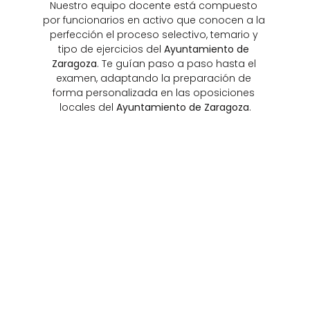
Nuestro equipo docente está compuesto 
por funcionarios en activo que conocen a la 
perfección el proceso selectivo, temario y 
tipo de ejercicios del 
Ayuntamiento de 
Zaragoza
. Te guían paso a paso hasta el 
examen, adaptando la preparación de 
forma personalizada en las oposiciones 
locales del 
Ayuntamiento de Zaragoza
.
ALBERTO 
DAMI
ROMERO
TUS
Funcionario titular d
Docente de ofimática experto en 
Gestión de la Adminis
TIC y desarrollo de Apps móviles. 