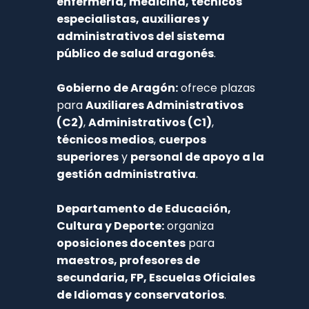
enfermería, medicina, técnicos 
especialistas, auxiliares y 
administrativos del sistema 
público de salud aragonés
.
Gobierno de Aragón:
 ofrece plazas 
para 
Auxiliares Administrativos 
(C2)
, 
Administrativos (C1)
, 
técnicos medios
, 
cuerpos 
superiores
 y 
personal de apoyo a la 
gestión administrativa
.
Departamento de Educación, 
Cultura y Deporte:
 organiza 
oposiciones docentes
 para 
maestros, profesores de 
secundaria, FP, Escuelas Oficiales 
de Idiomas y conservatorios
.