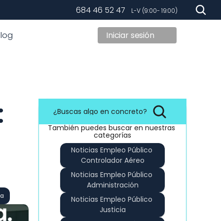
684 46 52 47
   L-V (9:00- 19:00)
Blog
Iniciar sesión
 
¿Buscas algo en concreto?
También puedes buscar en nuestras 
categorías
Noticias Empleo Público 
Controlador Aéreo
Noticias Empleo Público 
Administración
ea
Noticias Empleo Público 
Justicia