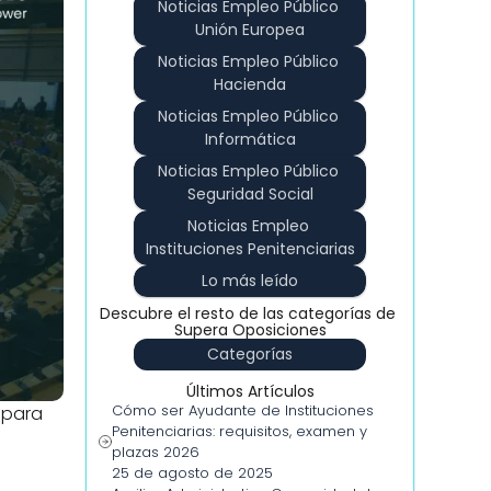
Noticias Empleo Público 
Unión Europea
Noticias Empleo Público 
Hacienda
Noticias Empleo Público 
Informática
Noticias Empleo Público 
Seguridad Social
Noticias Empleo 
Instituciones Penitenciarias
Lo más leído
Descubre el resto de las categorías de 
Supera Oposiciones
Categorías
Últimos Artículos
Cómo ser Ayudante de Instituciones 
 para 
Penitenciarias: requisitos, examen y 
plazas 2026
25 de agosto de 2025