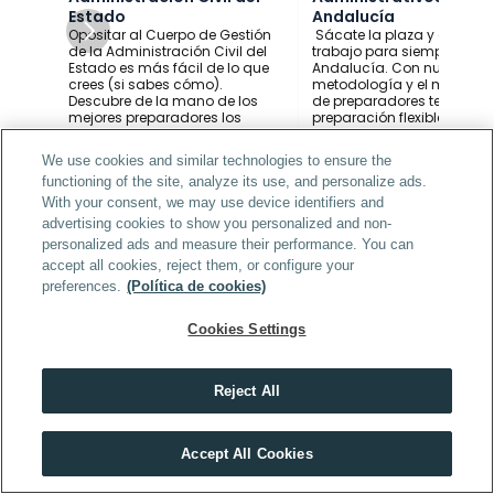
Estado
Andalucía
Opositar al Cuerpo de Gestión 
 Sácate la plaza y consigu
de la Administración Civil del 
trabajo para siempre en 
Estado es más fácil de lo que 
Andalucía. Con nuestra 
crees (si sabes cómo). 
metodología y el mejor equ
Descubre de la mano de los 
de preparadores tendrás u
mejores preparadores los 
preparación flexible y que s
trucos para superar con éxito 
adapta a ti.  
cada una de las pruebas.
We use cookies and similar technologies to ensure the
functioning of the site, analyze its use, and personalize ads.
Ver más información
Ver más información
With your consent, we may use device identifiers and
advertising cookies to show you personalized and non-
personalized ads and measure their performance. You can
accept all cookies, reject them, or configure your
preferences.
(Política de cookies)
Cookies Settings
Blog Supera Oposiciones
Descubre la última hora para opositores y opositoras. 
Reject All
Encuentra toda la información sobre la actualidad del 
Obtén toda la información que necesitas sobre las Oposiciones 
empleo público: convocatorias, modificaciones de temario, 
del Ayuntamiento de Pamplona
entrevistas a opositores y todos los salseos sobre la 
SOLICITAR INFORMACIÓN
Accept All Cookies
preparación de oposiciones.