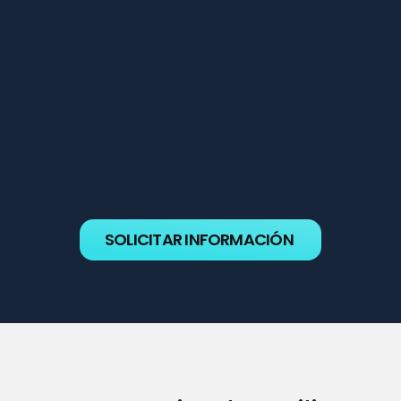
Control de Área
Por Procedimientos (ACP).
Control de 
Vigilancia De Área (ACS).
Control de Aproximación 
Por Procedimientos (APP).
Control de Vigilancia
 De Aproximación (APS).
SOLICITAR INFORMACIÓN