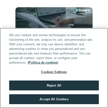
We use cookies and similar technologies to ensure the
functioning of the site, analyze its use, and personalize ads.
With your consent, we may use device identifiers and
advertising cookies to show you personalized and non-
Supera Oposiciones
Novedades Empleo Público
personalized ads and measure their performance. You can
Noticias Empleo Público 
accept all cookies, reject them, or configure your
Lo más leído
Administración
preferences.
(Política de cookies)
Supera Oposiciones
Cookies Settings
¿Qué requisitos necesitas para 
opositar a Auxiliar Administrativo?
Solo necesitas la ESO para opositar a Auxiliar 
Reject All
Administrativo del Estado en 2026. Descubre 
Obtén toda la información que necesitas sobre las Oposiciones 
todos los requisitos: titulación, edad y 
de 
Auxiliares y Administrativos de Córdoba
nacionalidad.
Accept All Cookies
SOLICITAR INFORMACIÓN
Leer más