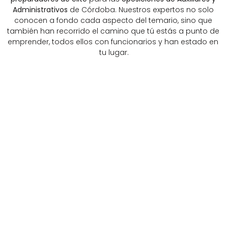
Administrativos 
de Córdoba. Nuestros expertos no solo 
conocen a fondo cada aspecto del temario, sino que 
también han recorrido el camino que tú estás a punto de 
emprender, todos ellos con funcionarios y han estado en 
tu lugar.
ALBERTO 
DAMIÁN
ROMERO
TUSET
Funcionario titular del Cuerp
Docente de ofimática experto en 
Gestión de la Administración 
TIC y desarrollo de Apps móviles. 
del Estado (Subgrupo A2). Let
Cuenta con más de 10 años de 
Consistorial (A1). Funcionario 
experiencia preparando a 