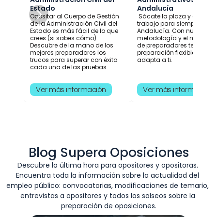
Estado
Andalucía
Opositar al Cuerpo de Gestión 
 Sácate la plaza y consigu
de la Administración Civil del 
trabajo para siempre en 
Estado es más fácil de lo que 
Andalucía. Con nuestra 
crees (si sabes cómo). 
metodología y el mejor equ
Descubre de la mano de los 
de preparadores tendrás u
mejores preparadores los 
preparación flexible y que s
trucos para superar con éxito 
adapta a ti.  
cada una de las pruebas.
Ver más información
Ver más información
Blog Supera Oposiciones
Descubre la última hora para opositores y opositoras. 
Encuentra toda la información sobre la actualidad del 
empleo público: convocatorias, modificaciones de temario, 
entrevistas a opositores y todos los salseos sobre la 
preparación de oposiciones.