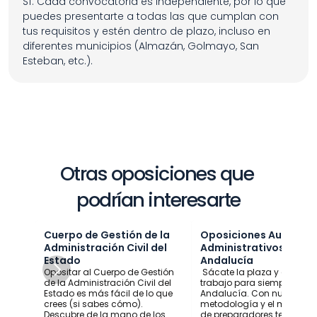
Sí. Cada convocatoria es independiente, por lo que 
puedes presentarte a todas las que cumplan con 
tus requisitos y estén dentro de plazo, incluso en 
diferentes municipios (Almazán, Golmayo, San 
Esteban, etc.).
Otras oposiciones que 
podrían interesarte
Cuerpo de Gestión de la 
Oposiciones Auxiliares 
Administración Civil del 
Administrativos Junta 
Estado
Andalucía
Opositar al Cuerpo de Gestión 
 Sácate la plaza y consigu
de la Administración Civil del 
trabajo para siempre en 
Estado es más fácil de lo que 
Andalucía. Con nuestra 
crees (si sabes cómo). 
metodología y el mejor equ
Descubre de la mano de los 
de preparadores tendrás u