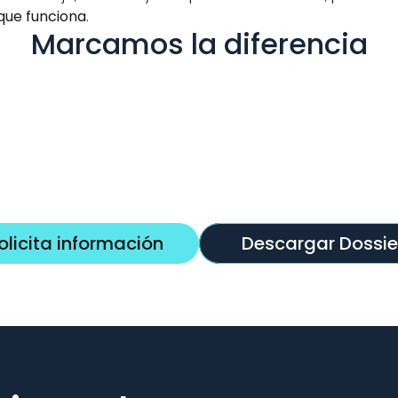
y que funciona
.
Marcamos la diferencia
iarás de 
Preparación 
Flexibili
adaptada a cada 
estudio 
fase de la 
persona
 tiempo es 
y entrena 
oposición
Sabemos qu
ae en el 
difícil compa
Clases enfocadas en 
vida, tu trab
cada parte del proceso 
oposición..
selectivo.
olicita información
Descargar Dossie