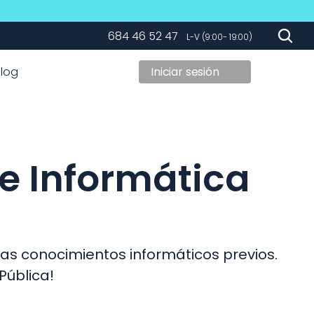
s
Clases en directo
684 46 52 47
   L-V (9:00- 19:00)
Blog
Iniciar sesión
e Informática 
as conocimientos informáticos previos. 
Pública! 