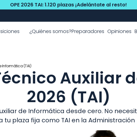
OPE 2026 TAI: 1.120 plazas ¡Adelántate al resto!
Mejores Coaches del paí
Prepárate con informáticos A1
siciones
¿Quiénes somos?
Preparadores
Opiniones
e Informática (TAI)
écnico Auxiliar d
2026 (TAI)
xiliar de Informática desde cero. No necesit
 tu plaza fija como TAI en la Administración 