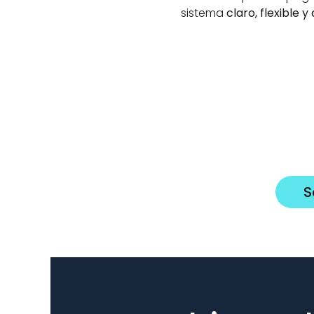
sistema 
claro, flexible 
Expertos en TICs
No estud
más
Funcionarios de Cuerpos 
En Supera, el
superiores 
oro. Estudia 
especializados en TICs.
solo lo que c
examen.
S