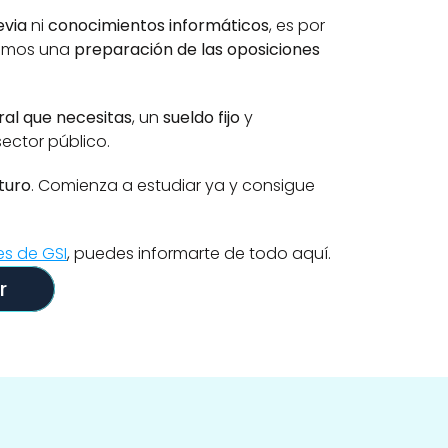
evia
 ni 
conocimientos informáticos
, es por 
cemos una 
preparación de las oposiciones 
ral que necesitas
, un 
sueldo fijo
 y 
 sector público.
turo
. Comienza a estudiar ya y consigue 
es de GSI
, puedes informarte de todo aquí.
r